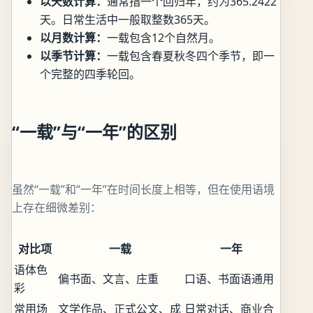
以天数计算：
通常指一个回归年，约为365.2422
天。日常生活中一般取整数365天。
以月数计算：
一载包含12个自然月。
以季节计算：
一载包含春夏秋冬四个季节，即一
个完整的四季轮回。
“一载”与“一年”的区别
虽然“一载”和“一年”在时间长度上相等，但在使用语境
上存在细微差别：
对比项
一载
一年
语体色
偏书面、文言、庄重
口语、书面语通用
彩
常用场
文学作品、正式公文、成
日常对话、商业合