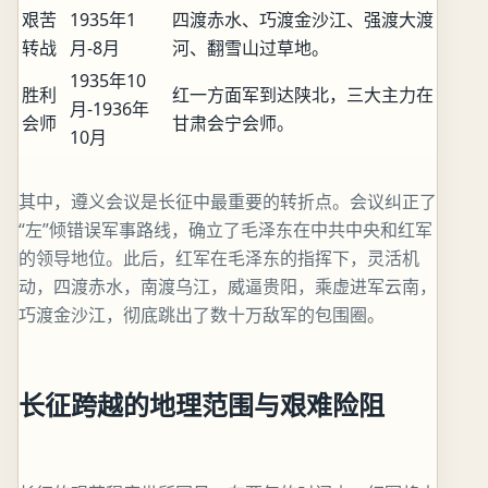
艰苦
1935年1
四渡赤水、巧渡金沙江、强渡大渡
转战
月-8月
河、翻雪山过草地。
1935年10
胜利
红一方面军到达陕北，三大主力在
月-1936年
会师
甘肃会宁会师。
10月
其中，遵义会议是长征中最重要的转折点。会议纠正了
“左”倾错误军事路线，确立了毛泽东在中共中央和红军
的领导地位。此后，红军在毛泽东的指挥下，灵活机
动，四渡赤水，南渡乌江，威逼贵阳，乘虚进军云南，
巧渡金沙江，彻底跳出了数十万敌军的包围圈。
长征跨越的地理范围与艰难险阻