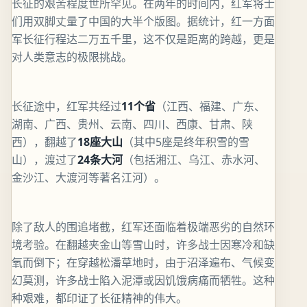
长征的艰苦程度世所罕见。在两年的时间内，红军将士
们用双脚丈量了中国的大半个版图。据统计，红一方面
军长征行程达二万五千里，这不仅是距离的跨越，更是
对人类意志的极限挑战。
长征途中，红军共经过
11个省
（江西、福建、广东、
湖南、广西、贵州、云南、四川、西康、甘肃、陕
西），翻越了
18座大山
（其中5座是终年积雪的雪
山），渡过了
24条大河
（包括湘江、乌江、赤水河、
金沙江、大渡河等著名江河）。
除了敌人的围追堵截，红军还面临着极端恶劣的自然环
境考验。在翻越夹金山等雪山时，许多战士因寒冷和缺
氧而倒下；在穿越松潘草地时，由于沼泽遍布、气候变
幻莫测，许多战士陷入泥潭或因饥饿病痛而牺牲。这种
种艰难，都印证了长征精神的伟大。