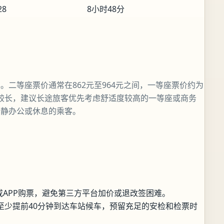
28
8小时48分
二等座票价通常在862元至964元之间，一等座票价约为
线路较长，建议长途旅客优先考虑舒适度较高的一等座或商务
安静办公或休息的乘客。
站或APP购票，避免第三方平台加价或退改签困难。
至少提前40分钟到达车站候车，预留充足的安检和检票时