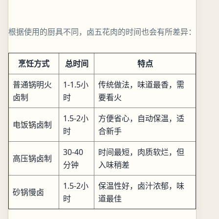
根据使用的厨具不同，卤五花肉的时间也会有所差异：
烹饪方式
总时间
特点
普通锅明火
1-1.5小
传统做法，味道最香，需
卤制
时
要看火
1.5-2小
方便省心，自动保温，适
电饭锅卤制
时
合新手
30-40
时间最短，肉质软烂，但
高压锅卤制
分钟
入味稍差
1.5-2小
保温性好，卤汁浓郁，味
砂锅慢卤
时
道最佳