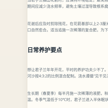
当君子兰抽出花箭时，应保持环境稳定，避免
期间应减少浇水频率，避免土壤过湿导致根系
花谢后应及时剪除残花，在花箭基部以上2-3
口自然愈合。适当追施一次稀薄的复合肥，为
日常养护要点
想让君子兰年年开花，平时的养护功夫少不了
河沙按4:3:2的比例混合配制。浇水遵循“见干
生长期（春夏季）每半月施一次稀薄的液肥，
温。冬季气温低于10℃时，君子兰进入半休眠