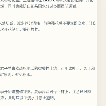
频繁移动花盆。室温维持在
15-20℃
可有效延长花期。开花
腐烂，同时也能防止花朵因水分过多而提前凋谢。
厘米处切断，减少养分消耗。剪除残花后不要立即浇水，让伤
下次开花储存足够的营养。
。君子兰喜欢疏松肥沃的微酸性土壤，可用腐叶土、园土和
见湿”原则，避免积水。
秋季开始增施磷钾肥。夏季高温时停止施肥，注意通风降
状态，此时应减少浇水并停止施肥。