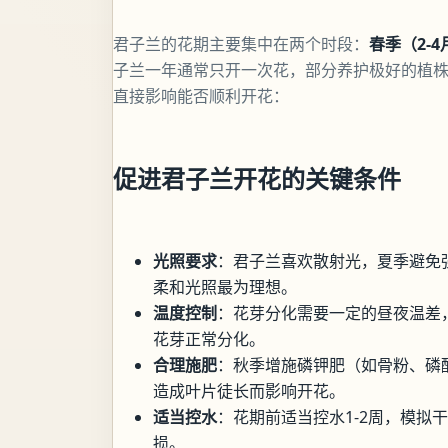
君子兰的花期主要集中在两个时段：
春季（2-4
子兰一年通常只开一次花，部分养护极好的植
直接影响能否顺利开花：
促进君子兰开花的关键条件
光照要求
：君子兰喜欢散射光，夏季避免强
柔和光照最为理想。
温度控制
：花芽分化需要一定的昼夜温差，白
花芽正常分化。
合理施肥
：秋季增施磷钾肥（如骨粉、磷
造成叶片徒长而影响开花。
适当控水
：花期前适当控水1-2周，模拟
损。