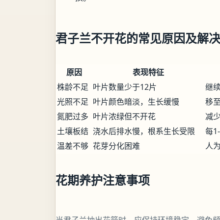
君子兰不开花的常见原因及解
原因
表现特征
株龄不足
叶片数量少于12片
继
光照不足
叶片颜色暗淡，生长缓慢
移至
氮肥过多
叶片浓绿但不开花
减
土壤板结
浇水后排水慢，根系生长受限
每1
温差不够
花芽分化困难
人
花期养护注意事项