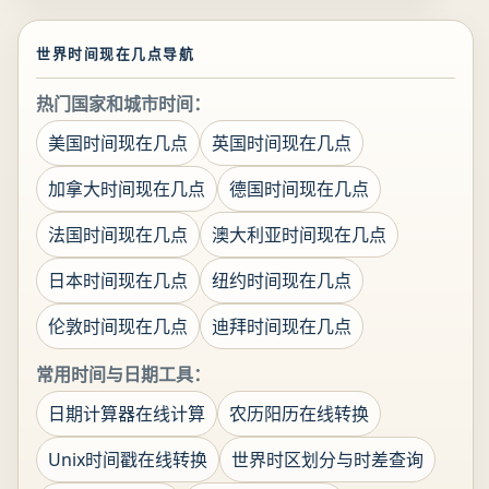
世界时间现在几点导航
热门国家和城市时间：
美国时间现在几点
英国时间现在几点
加拿大时间现在几点
德国时间现在几点
法国时间现在几点
澳大利亚时间现在几点
日本时间现在几点
纽约时间现在几点
伦敦时间现在几点
迪拜时间现在几点
常用时间与日期工具：
日期计算器在线计算
农历阳历在线转换
Unix时间戳在线转换
世界时区划分与时差查询