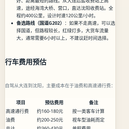
好、距离最短的路线。从大连后盐收费站上高
速，途经海湾大桥、营口，直达沈阳收费站。全
程约400公里，设计时速120公里/小时。
备选路线（国道G202）
：如果不走高速，可以选
择国道，但路程较长，红绿灯多，大货车流量
大，通常需要6小时以上，不建议赶时间选择。
行车费用预估
自驾从大连到沈阳，主要成本在于油费和高速通行费：
项目
预估费用
备注
高速通行费
约160-180元
按一类客车计算
油费
约200-250元
视车型油耗而定
总计
约360-430元
单程费用