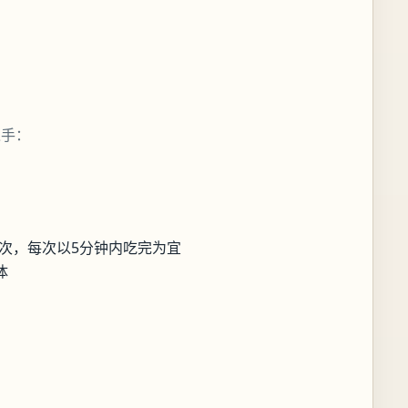
入手：
3次，每次以5分钟内吃完为宜
体