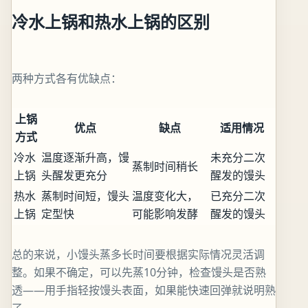
冷水上锅和热水上锅的区别
两种方式各有优缺点：
上锅
优点
缺点
适用情况
方式
冷水
温度逐渐升高，馒
未充分二次
蒸制时间稍长
上锅
头醒发更充分
醒发的馒头
热水
蒸制时间短，馒头
温度变化大，
已充分二次
上锅
定型快
可能影响发酵
醒发的馒头
总的来说，小馒头蒸多长时间要根据实际情况灵活调
整。如果不确定，可以先蒸10分钟，检查馒头是否熟
透——用手指轻按馒头表面，如果能快速回弹就说明熟