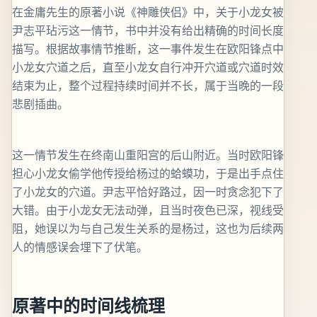
在金庸先生的原著小说《神雕侠侣》中，关于小龙女被
尹志平玷污这一情节，书中并没有给出精确的时间长度
描写。根据故事情节推断，这一事件发生在欧阳锋点中
小龙女穴道之后，直至小龙女自行冲开穴道或穴道时效
结束为止，整个过程持续时间并不长，属于当晚的一段
悲剧插曲。
这一情节发生在终南山重阳宫的后山附近。当时欧阳锋
担心小龙女偷学他传授给杨过的蛤蟆功，于是出手点住
了小龙女的穴道。尹志平恰好路过，因一时贪念犯下了
大错。由于小龙女无法动弹，且当时夜色已深，视线受
阻，她误以为与自己发生关系的是杨过，这也为后续两
人的情感误会埋下了伏笔。
原著中的时间线梳理