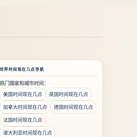
世界时间现在几点导航
热门国家和城市时间：
美国时间现在几点
英国时间现在几点
加拿大时间现在几点
德国时间现在几点
法国时间现在几点
澳大利亚时间现在几点