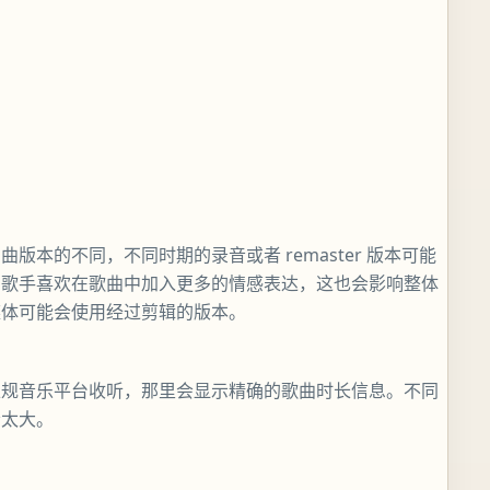
本的不同，不同时期的录音或者 remaster 版本可能
的歌手喜欢在歌曲中加入更多的情感表达，这也会影响整体
媒体可能会使用经过剪辑的版本。
正规音乐平台收听，那里会显示精确的歌曲时长信息。不同
会太大。