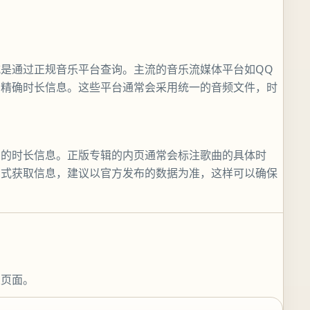
是通过正规音乐平台查询。主流的音乐流媒体平台如QQ
的精确时长信息。这些平台通常会采用统一的音频文件，时
确的时长信息。正版专辑的内页通常会标注歌曲的具体时
方式获取信息，建议以官方发布的数据为准，这样可以确保
关页面。