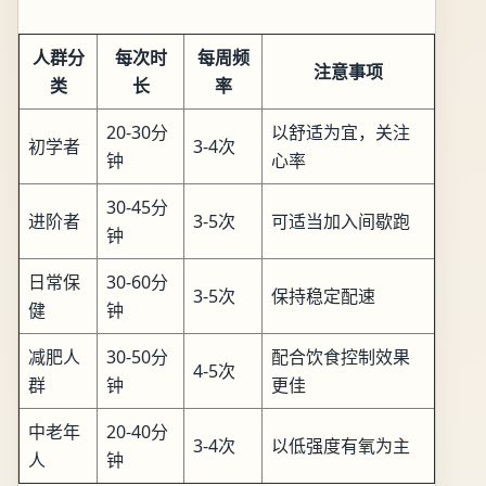
人群分
每次时
每周频
注意事项
类
长
率
20-30分
以舒适为宜，关注
初学者
3-4次
钟
心率
30-45分
进阶者
3-5次
可适当加入间歇跑
钟
日常保
30-60分
3-5次
保持稳定配速
健
钟
减肥人
30-50分
配合饮食控制效果
4-5次
群
钟
更佳
中老年
20-40分
3-4次
以低强度有氧为主
人
钟