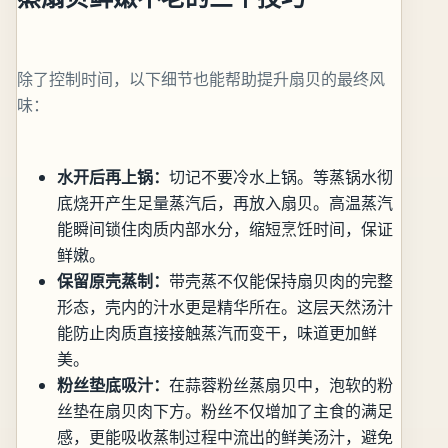
除了控制时间，以下细节也能帮助提升扇贝的最终风
味：
水开后再上锅：
切记不要冷水上锅。等蒸锅水彻
底烧开产生足量蒸汽后，再放入扇贝。高温蒸汽
能瞬间锁住肉质内部水分，缩短烹饪时间，保证
鲜嫩。
保留原壳蒸制：
带壳蒸不仅能保持扇贝肉的完整
形态，壳内的汁水更是精华所在。这层天然汤汁
能防止肉质直接接触蒸汽而变干，味道更加鲜
美。
粉丝垫底吸汁：
在蒜蓉粉丝蒸扇贝中，泡软的粉
丝垫在扇贝肉下方。粉丝不仅增加了主食的满足
感，更能吸收蒸制过程中流出的鲜美汤汁，避免