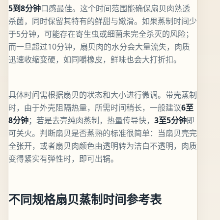
5到8分钟
口感最佳。这个时间范围能确保扇贝肉熟透
杀菌，同时保留其特有的鲜甜与嫩滑。如果蒸制时间少
于5分钟，可能存在寄生虫或细菌未完全杀灭的风险；
而一旦超过10分钟，扇贝肉的水分会大量流失，肉质
迅速收缩变硬，如同嚼橡皮，鲜味也会大打折扣。
具体时间需根据扇贝的状态和大小进行微调。带壳蒸制
时，由于外壳阻隔热量，所需时间稍长，一般建议
6至
8分钟
；若是去壳纯肉蒸制，热量传导快，
3至5分钟
即
可关火。判断扇贝是否蒸熟的标准很简单：当扇贝壳完
全张开，或者扇贝肉颜色由透明转为洁白不透明，肉质
变得紧实有弹性时，即可出锅。
不同规格扇贝蒸制时间参考表