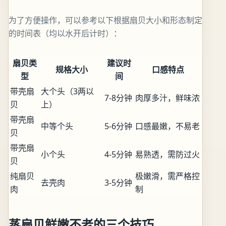
为了方便操作，可以参考以下根据扇贝大小和形态制定
的时间表（均以水开后计时）：
扇贝类
建议时
规格大小
口感特点
型
间
带壳扇
大个头（3两以
7-8分钟
肉厚多汁，鲜味浓
贝
上）
带壳扇
中等个头
5-6分钟
口感最嫩，不易老
贝
带壳扇
小个头
4-5分钟
易熟透，需防过火
贝
纯扇贝
极嫩滑，需严格控
去壳肉
3-5分钟
肉
制
蒸扇贝鲜嫩不老的三个技巧