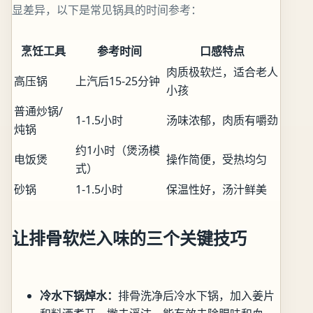
显差异，以下是常见锅具的时间参考：
烹饪工具
参考时间
口感特点
肉质极软烂，适合老人
高压锅
上汽后15-25分钟
小孩
普通炒锅/
1-1.5小时
汤味浓郁，肉质有嚼劲
炖锅
约1小时（煲汤模
电饭煲
操作简便，受热均匀
式）
砂锅
1-1.5小时
保温性好，汤汁鲜美
让排骨软烂入味的三个关键技巧
冷水下锅焯水：
排骨洗净后冷水下锅，加入姜片