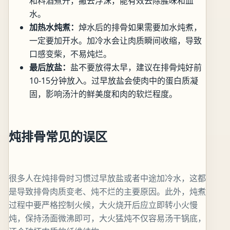
和料酒煮开，撇去浮沫，能有效去除腥味和血
水。
加热水炖煮：
焯水后的排骨如果需要加水炖煮，
一定要加开水。加冷水会让肉质瞬间收缩，导致
口感变柴，不易炖烂。
最后放盐：
盐不要放得太早，建议在排骨炖好前
10-15分钟放入。过早放盐会使肉中的蛋白质凝
固，影响汤汁的鲜美度和肉的软烂程度。
炖排骨常见的误区
很多人在炖排骨时习惯过早放盐或者中途加冷水，这都
是导致排骨肉质变老、炖不烂的主要原因。此外，炖煮
过程中要严格控制火候，大火烧开后应立即转小火慢
炖，保持汤面微沸即可，大火猛炖不仅容易汤干锅底，