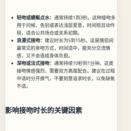
轻吻或蜻蜓点水：
通常持续1到3秒。这种接吻多
用于问候、告别或表达浅层爱意，时间短且动作
轻，适合公共场合或关系初期。
浪漫式接吻：
建议时长为5到15秒。这是情侣间
最常见的亲吻方式，时间适中，能充分交流情
感，又不会造成身体负担。
深吻或法式接吻：
通常持续10秒到1分钟。这类
接吻情感强烈，需要双方高度配合。建议在过程
中适时分开换气，不要刻意追求时长，以免缺氧
不适。
影响接吻时长的关键因素