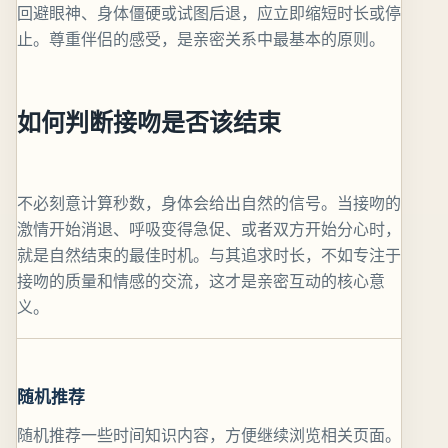
回避眼神、身体僵硬或试图后退，应立即缩短时长或停
止。尊重伴侣的感受，是亲密关系中最基本的原则。
如何判断接吻是否该结束
不必刻意计算秒数，身体会给出自然的信号。当接吻的
激情开始消退、呼吸变得急促、或者双方开始分心时，
就是自然结束的最佳时机。与其追求时长，不如专注于
接吻的质量和情感的交流，这才是亲密互动的核心意
义。
随机推荐
随机推荐一些时间知识内容，方便继续浏览相关页面。