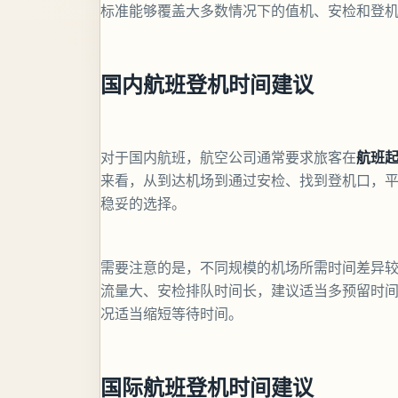
标准能够覆盖大多数情况下的值机、安检和登
国内航班登机时间建议
对于国内航班，航空公司通常要求旅客在
航班起
来看，从到达机场到通过安检、找到登机口，平均
稳妥的选择。
需要注意的是，不同规模的机场所需时间差异
流量大、安检排队时间长，建议适当多预留时
况适当缩短等待时间。
国际航班登机时间建议