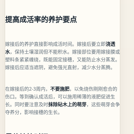
提高成活率的养护要点
嫁接后的养护直接影响成活时间。嫁接后要立即
浇透
水
，保持土壤湿润但不能积水。嫁接部位要用嫁接膜或
塑料条紧紧缠绕，既能固定接穗，又能防止水分蒸发。
嫁接后应适当遮阴，避免强光直射，减少水分蒸腾。
在嫁接后的2-3周内，
不要施肥
，以免烧伤刚刚愈合的
伤口。等到确认成活后，可以施用稀薄的液肥促进生
长。同时要注意及时
抹除砧木上的萌芽
，这些萌芽会争
夺养分，影响接穗的生长。