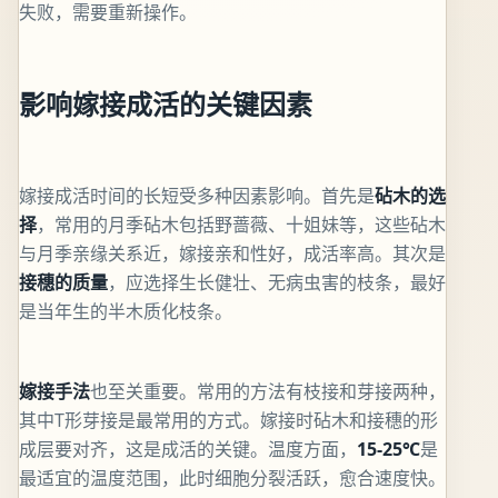
失败，需要重新操作。
影响嫁接成活的关键因素
嫁接成活时间的长短受多种因素影响。首先是
砧木的选
择
，常用的月季砧木包括野蔷薇、十姐妹等，这些砧木
与月季亲缘关系近，嫁接亲和性好，成活率高。其次是
接穗的质量
，应选择生长健壮、无病虫害的枝条，最好
是当年生的半木质化枝条。
嫁接手法
也至关重要。常用的方法有枝接和芽接两种，
其中T形芽接是最常用的方式。嫁接时砧木和接穗的形
成层要对齐，这是成活的关键。温度方面，
15-25℃
是
最适宜的温度范围，此时细胞分裂活跃，愈合速度快。