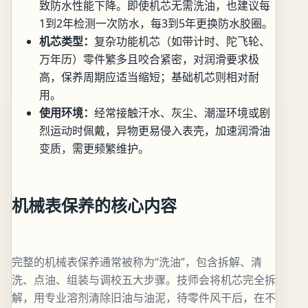
致防水性能下降。即使机芯无需洗油，也建议每
1到2年检测一次防水，每3到5年更换防水胶圈。
机芯类型：
复杂功能机芯（如带计时、陀飞轮、
万年历）零件繁多且咬合紧密，对润滑要求极
高，保养周期应适当缩短；基础机芯则相对耐
用。
使用环境：
经常接触汗水、灰尘、潮湿环境或剧
烈运动时佩戴，异物更易侵入表壳，加速润滑油
变质，需更频繁维护。
机械表保养的核心内容
完整的机械表保养通常被称为“洗油”，包含拆解、清
洗、点油、组装与调校五大步骤。技师会将机芯完全拆
解，用专业溶剂清除旧油与油泥，待零件风干后，在不