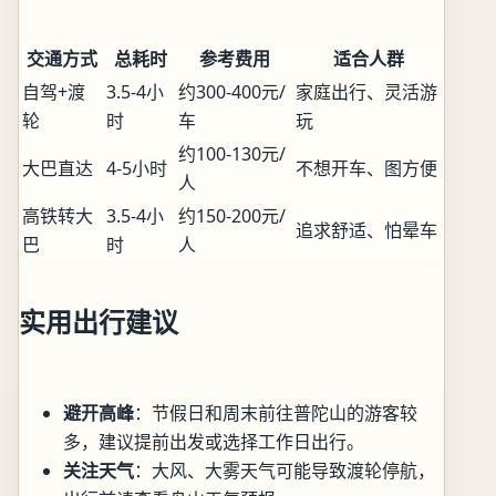
交通方式
总耗时
参考费用
适合人群
自驾+渡
3.5-4小
约300-400元/
家庭出行、灵活游
轮
时
车
玩
约100-130元/
大巴直达
4-5小时
不想开车、图方便
人
高铁转大
3.5-4小
约150-200元/
追求舒适、怕晕车
巴
时
人
实用出行建议
避开高峰
：节假日和周末前往普陀山的游客较
多，建议提前出发或选择工作日出行。
关注天气
：大风、大雾天气可能导致渡轮停航，