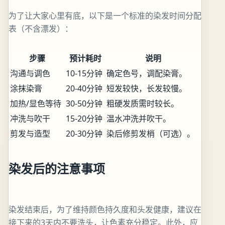
为了让大家心里有底，以下是一个标准的染发时间分配
表（不含漂发）：
步骤
预计耗时
说明
沟通与调色
10-15分钟
确定色号，调配染膏。
涂抹染膏
20-40分钟
短发较快，长发较慢。
加热/显色等待
30-50分钟
粗硬发质需时较长。
冲洗与吹干
15-20分钟
温水冲洗并吹干。
剪发与造型
20-30分钟
染后修剪发梢（可选）。
染发后的注意事项
染发结束后，为了维持颜色持久度和头发健康，建议在
接下来的3天内不要洗头，让色素充分稳定。此外，应