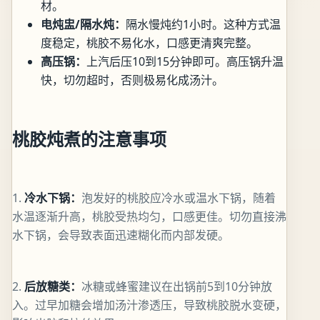
材。
电炖盅/隔水炖：
隔水慢炖约1小时。这种方式温
度稳定，桃胶不易化水，口感更清爽完整。
高压锅：
上汽后压10到15分钟即可。高压锅升温
快，切勿超时，否则极易化成汤汁。
桃胶炖煮的注意事项
1.
冷水下锅：
泡发好的桃胶应冷水或温水下锅，随着
水温逐渐升高，桃胶受热均匀，口感更佳。切勿直接沸
水下锅，会导致表面迅速糊化而内部发硬。
2.
后放糖类：
冰糖或蜂蜜建议在出锅前5到10分钟放
入。过早加糖会增加汤汁渗透压，导致桃胶脱水变硬，