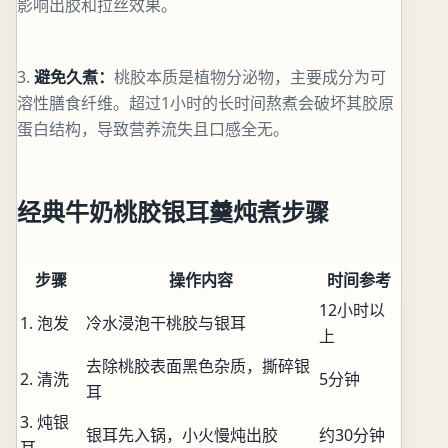
影响出胶和拉丝效果。
3.
避免久煮：
桃胶本质是植物分泌物，主要成分为可
溶性膳食纤维。超过1小时的长时间熬煮会破坏其胶原
蛋白结构，导致营养流失且口感全无。
经典牛奶桃胶银耳羹炖煮步骤
步骤
操作内容
时间参考
12小时以
1. 泡发
冷水浸泡干桃胶与银耳
上
去除桃胶表面黑色杂质，撕碎银
2. 清洗
5分钟
耳
3. 炖银
银耳先入锅，小火慢炖出胶
约30分钟