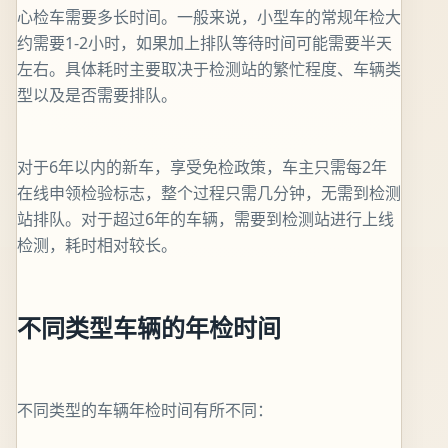
心检车需要多长时间。一般来说，小型车的常规年检大
约需要1-2小时，如果加上排队等待时间可能需要半天
左右。具体耗时主要取决于检测站的繁忙程度、车辆类
型以及是否需要排队。
对于6年以内的新车，享受免检政策，车主只需每2年
在线申领检验标志，整个过程只需几分钟，无需到检测
站排队。对于超过6年的车辆，需要到检测站进行上线
检测，耗时相对较长。
不同类型车辆的年检时间
不同类型的车辆年检时间有所不同：