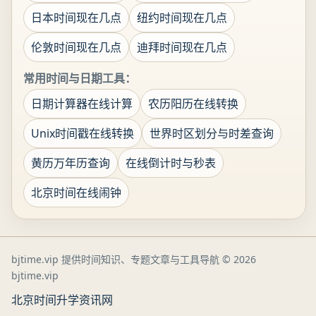
日本时间现在几点
纽约时间现在几点
伦敦时间现在几点
迪拜时间现在几点
常用时间与日期工具：
日期计算器在线计算
农历阳历在线转换
Unix时间戳在线转换
世界时区划分与时差查询
黄历万年历查询
在线倒计时与秒表
北京时间在线闹钟
bjtime.vip 提供时间知识、专题文章与工具导航
© 2026
bjtime.vip
北京时间
升学资讯网