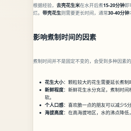
根据经验，
去壳花生米
在水开后煮
15-20分钟
即
烂。
带壳花生
则需要更长时间，通常
30-40分钟
影响煮制时间的因素
煮制时间并不是固定不变的，会受到多种因素
花生大小
：颗粒较大的花生需要延长煮制时
新鲜程度
：新鲜花生水分充足，煮制时间
软。
个人口感
：喜欢脆一点的朋友可以减少5
海拔高度
：在高海拔地区，水的沸点降低