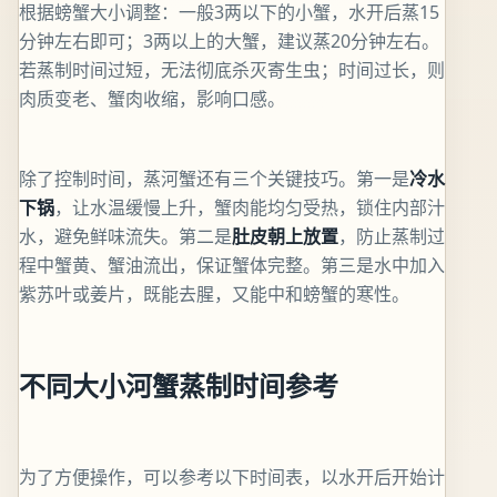
根据螃蟹大小调整：一般3两以下的小蟹，水开后蒸15
分钟左右即可；3两以上的大蟹，建议蒸20分钟左右。
若蒸制时间过短，无法彻底杀灭寄生虫；时间过长，则
肉质变老、蟹肉收缩，影响口感。
除了控制时间，蒸河蟹还有三个关键技巧。第一是
冷水
下锅
，让水温缓慢上升，蟹肉能均匀受热，锁住内部汁
水，避免鲜味流失。第二是
肚皮朝上放置
，防止蒸制过
程中蟹黄、蟹油流出，保证蟹体完整。第三是水中加入
紫苏叶或姜片，既能去腥，又能中和螃蟹的寒性。
不同大小河蟹蒸制时间参考
为了方便操作，可以参考以下时间表，以水开后开始计