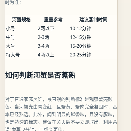
时为准：
河蟹规格
重量参考
建议蒸制时间
小号
2两以下
10-12分钟
中号
2-3两
12-15分钟
大号
3-4两
15-20分钟
特大号
4两以上
20-25分钟
如何判断河蟹是否蒸熟
对于普通家庭烹饪，最直观的判断标准是观察蟹壳颜
色。当河蟹壳由青变红，且蟹黄、蟹肉完全凝固时，基
本已经熟透。此外，闻到明显的鲜香味，且没有腥味，
也是熟透的标志。建议在关火后不要立即取出，利用余
温“虚蒸”2分钟，口感会更佳。