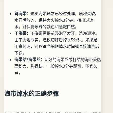
鲜海带：
这类海带通常已经过处理，质地柔软。
水开后放入，保持大火焯水3分钟，捞出过凉
水，能保持翠绿的颜色和脆嫩口感。
干海带：
干海带需提前浸泡至发开，洗净泥沙。
由于质地厚实，建议切好后焯水5分钟。如果是
用来炖汤，可以适当缩短焯水时间或直接清洗后
下锅。
海带结/海带丝：
切好的海带丝或打结的海带受热
面积大，熟得快，一般焯水3分钟即可，不宜久
煮。
海带焯水的正确步骤