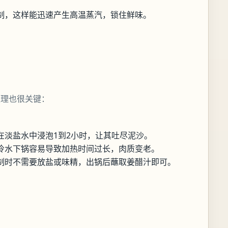
制，这样能迅速产生高温蒸汽，锁住鲜味。
处理也很关键：
在淡盐水中浸泡1到2小时，让其吐尽泥沙。
冷水下锅容易导致加热时间过长，肉质变老。
制时不需要放盐或味精，出锅后蘸取姜醋汁即可。