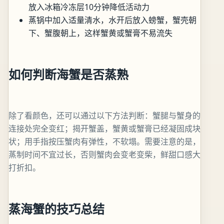
放入冰箱冷冻层10分钟降低活动力
蒸锅中加入适量清水，水开后放入螃蟹，蟹壳朝
下、蟹腹朝上，这样蟹黄或蟹膏不易流失
如何判断海蟹是否蒸熟
除了看颜色，还可以通过以下方法判断：蟹腿与蟹身的
连接处完全变红；揭开蟹盖，蟹黄或蟹膏已经凝固成块
状；用手指按压蟹肉有弹性，不软塌。需要注意的是，
蒸制时间不宜过长，否则蟹肉会变老变柴，鲜甜口感大
打折扣。
蒸海蟹的技巧总结