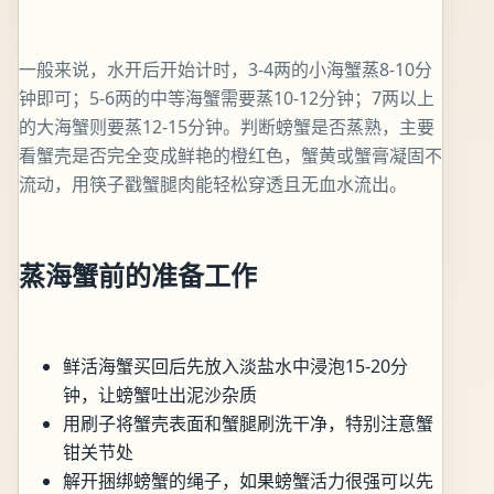
一般来说，水开后开始计时，3-4两的小海蟹蒸8-10分
钟即可；5-6两的中等海蟹需要蒸10-12分钟；7两以上
的大海蟹则要蒸12-15分钟。判断螃蟹是否蒸熟，主要
看蟹壳是否完全变成鲜艳的橙红色，蟹黄或蟹膏凝固不
流动，用筷子戳蟹腿肉能轻松穿透且无血水流出。
蒸海蟹前的准备工作
鲜活海蟹买回后先放入淡盐水中浸泡15-20分
钟，让螃蟹吐出泥沙杂质
用刷子将蟹壳表面和蟹腿刷洗干净，特别注意蟹
钳关节处
解开捆绑螃蟹的绳子，如果螃蟹活力很强可以先