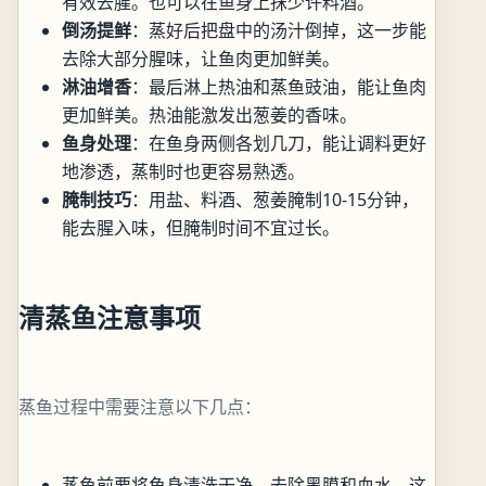
有效去腥。也可以在鱼身上抹少许料酒。
倒汤提鲜
：蒸好后把盘中的汤汁倒掉，这一步能
去除大部分腥味，让鱼肉更加鲜美。
淋油增香
：最后淋上热油和蒸鱼豉油，能让鱼肉
更加鲜美。热油能激发出葱姜的香味。
鱼身处理
：在鱼身两侧各划几刀，能让调料更好
地渗透，蒸制时也更容易熟透。
腌制技巧
：用盐、料酒、葱姜腌制10-15分钟，
能去腥入味，但腌制时间不宜过长。
清蒸鱼注意事项
蒸鱼过程中需要注意以下几点：
蒸鱼前要将鱼身清洗干净，去除黑膜和血水，这