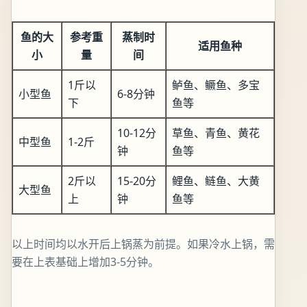
鱼的大
参考重
蒸制时
适用鱼种
小
量
间
1斤以
鲈鱼、鳜鱼、多宝
小型鱼
6-8分钟
下
鱼等
10-12分
草鱼、青鱼、黄花
中型鱼
1-2斤
钟
鱼等
2斤以
15-20分
鲤鱼、鲢鱼、大黄
大型鱼
上
钟
鱼等
以上时间均以水开后上锅蒸为前提。如果冷水上锅，需
要在上表基础上增加3-5分钟。