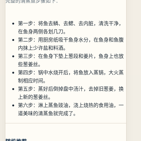
完整的清蒸鱼步骤如下：
第一步：将鱼去鳞、去鳃、去内脏，清洗干净，
在鱼身两侧各划几刀。
第二步：用厨房纸吸干鱼身水分，在鱼身和鱼腹
内抹上少许盐和料酒。
第三步：在鱼身下垫上葱段和姜片，鱼身上也放
些葱姜丝。
第四步：锅中水烧开后，将鱼放入蒸锅，大火蒸
制相应时间。
第五步：蒸好后倒掉盘中汤汁，去掉旧葱姜，换
上新的葱姜丝。
第六步：淋上蒸鱼豉油，浇上烧热的食用油，一
道美味的清蒸鱼就完成了。