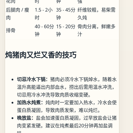
花肉
时
钟
强
后腿肉 / 瘦
1.5 - 2小
35 - 45分
纤维较粗，易柴需
肉
时
钟
久炖
40 - 60分
15 - 20分
骨肉分离，鲜嫩多
排骨
钟
钟
汁
炖猪肉又烂又香的技巧
切忌冷水下锅：
猪肉必须冷水下锅焯水，随着水
温升高能逼出内部血水，捞出后需用温水冲洗，
切忌用冷水冲洗导致肉质收缩变硬。
加热水炖煮：
炖肉时一定要加入热水，冷水会使
蛋白质凝固，导致肉质发柴，难以炖烂。
晚放盐：
盐会加速蛋白质凝固，过早放盐会让猪
肉变紧发硬。建议在炖煮最后20分钟再加盐调