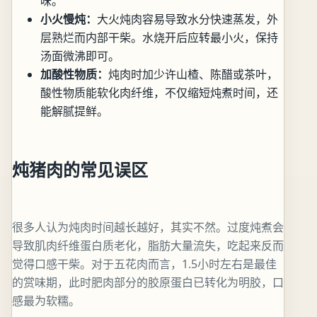
味。
小火慢炖：
大火炖肉容易导致水分快速蒸发，外
层熟烂而内部干柴。水烧开后应转最小火，保持
汤面微沸即可。
加酸性物质：
炖肉时加少许山楂、陈醋或茶叶，
酸性物质能软化肉纤维，不仅缩短炖煮时间，还
能解腻提鲜。
炖猪肉的常见误区
很多人认为炖肉时间越长越好，其实不然。过度炖煮会
导致肌肉纤维蛋白质老化，脂肪大量流失，吃起来反而
觉得口感干柴。对于五花肉而言，1.5小时左右是最佳
的赏味期，此时肥肉部分的胶原蛋白已转化为明胶，口
感最为软糯。