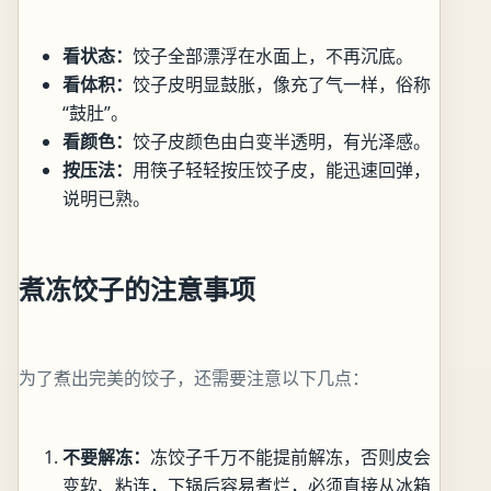
看状态：
饺子全部漂浮在水面上，不再沉底。
看体积：
饺子皮明显鼓胀，像充了气一样，俗称
“鼓肚”。
看颜色：
饺子皮颜色由白变半透明，有光泽感。
按压法：
用筷子轻轻按压饺子皮，能迅速回弹，
说明已熟。
煮冻饺子的注意事项
为了煮出完美的饺子，还需要注意以下几点：
不要解冻：
冻饺子千万不能提前解冻，否则皮会
变软、粘连，下锅后容易煮烂，必须直接从冰箱