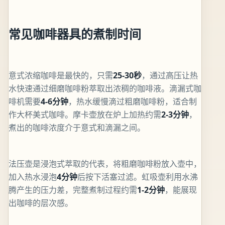
常见咖啡器具的煮制时间
意式浓缩咖啡是最快的，只需
25-30秒
，通过高压让热
水快速通过细磨咖啡粉萃取出浓稠的咖啡液。滴漏式咖
啡机需要
4-6分钟
，热水缓慢滴过粗磨咖啡粉，适合制
作大杯美式咖啡。摩卡壶放在炉上加热约需
2-3分钟
，
煮出的咖啡浓度介于意式和滴漏之间。
法压壶是浸泡式萃取的代表，将粗磨咖啡粉放入壶中，
加入热水浸泡
4分钟
后按下活塞过滤。虹吸壶利用水沸
腾产生的压力差，完整煮制过程约需
1-2分钟
，能展现
出咖啡的层次感。