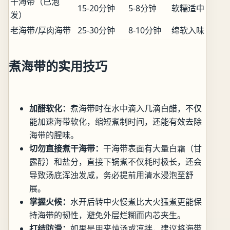
干海带（已泡
15-20分钟
5-8分钟
软糯适中
发）
老海带/厚肉海带
25-30分钟
8-10分钟
绵软入味
煮海带的实用技巧
加醋软化：
煮海带时在水中滴入几滴白醋，不仅
能加速海带软化，缩短煮制时间，还能有效去除
海带的腥味。
切勿直接煮干海带：
干海带表面有大量白霜（甘
露醇）和盐分，直接下锅煮不仅耗时极长，还会
导致汤底浑浊发咸，务必提前用清水浸泡至舒
展。
掌握火候：
水开后转中火慢煮比大火猛煮更能保
持海带的韧性，避免外层烂糊而内芯夹生。
打结防滑：
如果是用来炖汤或凉拌，建议将海带