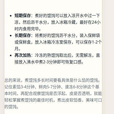
短期保存
：煮好的馄饨可以放入凉开水中过一下
凉，然后沥干水分，放入冰箱冷藏，最好在24小
时内食用完毕。
长期保存
：将煮好的馄饨沥干水分，装入保鲜袋
或保鲜盒，放入冰箱冷冻室保存，可以保存1-2个
月。
再次加热
：冷冻的熟馄饨取出后，无需解冻，直
接放入沸水中煮2-3分钟即可恢复口感。
总的来说，煮馄饨多长时间要看具体是什么馅的馄饨。
记住素馅3-4分钟、鲜肉5-7分钟、速冻6-8分钟这个基
本时间，再配合观察馄饨是否浮起、皮是否透明，就能
轻松掌握煮馄饨的最佳时机，煮出皮软馅香、美味可口
的馄饨。