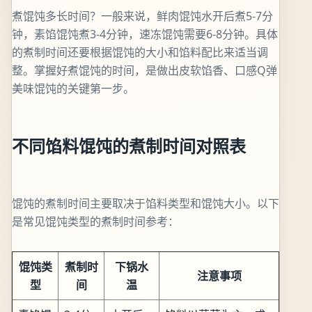
煮馄饨多长时间？一般来说，鲜肉馄饨水开后煮5-7分
钟，素馅馄饨煮3-4分钟，速冻馄饨需要6-8分钟。具体
的煮制时间还要根据馄饨的大小和馅料配比来适当调
整。掌握好煮馄饨的时间，是做出皮软馅香、口感Q弹
美味馄饨的关键第一步。
不同馅料馄饨的煮制时间对照表
馄饨的煮制时间主要取决于馅料类型和馄饨大小。以下
是常见馄饨类型的煮制时间参考：
馄饨类
煮制时
下锅水
注意事项
型
间
温