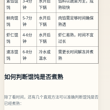
素馅馄
3-4分
水开后
馅料以蔬菜为主，成
饨
钟
下锅
熟较快
鲜肉馄
5-7分
水开后
肉馅需足够时间确保
饨
钟
下锅
熟透
虾仁馄
4-6分
水开后
虾仁易熟，时间不宜
饨
钟
下锅
过长
速冻馄
6-8分
冷水或
需更长时间解冻并煮
饨
钟
温水
熟
如何判断馄饨是否煮熟
除了看时间，还有几个直观方法可以准确判断馄饨是否
已经煮熟：