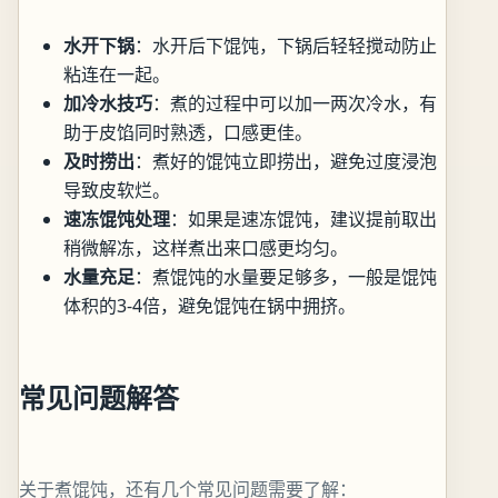
水开下锅
：水开后下馄饨，下锅后轻轻搅动防止
粘连在一起。
加冷水技巧
：煮的过程中可以加一两次冷水，有
助于皮馅同时熟透，口感更佳。
及时捞出
：煮好的馄饨立即捞出，避免过度浸泡
导致皮软烂。
速冻馄饨处理
：如果是速冻馄饨，建议提前取出
稍微解冻，这样煮出来口感更均匀。
水量充足
：煮馄饨的水量要足够多，一般是馄饨
体积的3-4倍，避免馄饨在锅中拥挤。
常见问题解答
关于煮馄饨，还有几个常见问题需要了解：