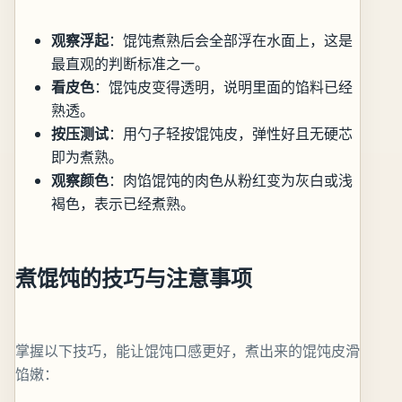
观察浮起
：馄饨煮熟后会全部浮在水面上，这是
最直观的判断标准之一。
看皮色
：馄饨皮变得透明，说明里面的馅料已经
熟透。
按压测试
：用勺子轻按馄饨皮，弹性好且无硬芯
即为煮熟。
观察颜色
：肉馅馄饨的肉色从粉红变为灰白或浅
褐色，表示已经煮熟。
煮馄饨的技巧与注意事项
掌握以下技巧，能让馄饨口感更好，煮出来的馄饨皮滑
馅嫩：