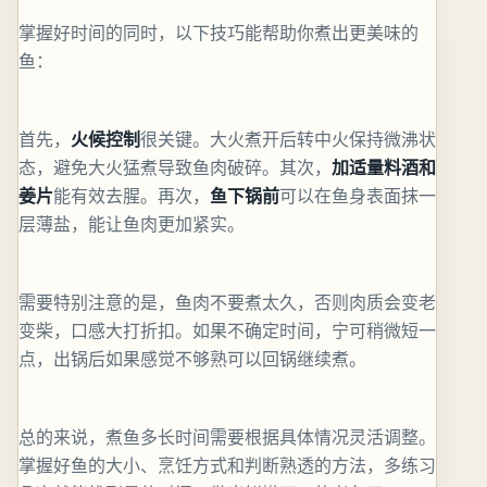
掌握好时间的同时，以下技巧能帮助你煮出更美味的
鱼：
首先，
火候控制
很关键。大火煮开后转中火保持微沸状
态，避免大火猛煮导致鱼肉破碎。其次，
加适量料酒和
姜片
能有效去腥。再次，
鱼下锅前
可以在鱼身表面抹一
层薄盐，能让鱼肉更加紧实。
需要特别注意的是，鱼肉不要煮太久，否则肉质会变老
变柴，口感大打折扣。如果不确定时间，宁可稍微短一
点，出锅后如果感觉不够熟可以回锅继续煮。
总的来说，煮鱼多长时间需要根据具体情况灵活调整。
掌握好鱼的大小、烹饪方式和判断熟透的方法，多练习