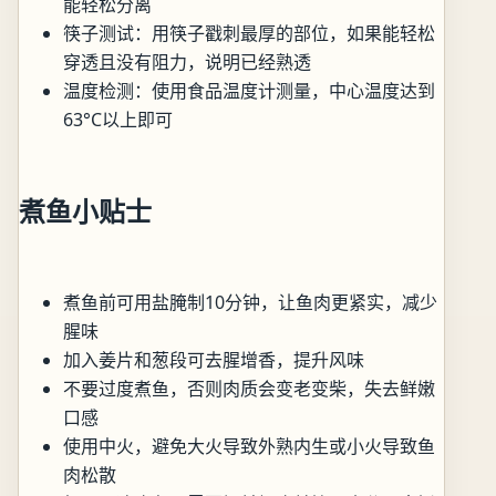
能轻松分离
筷子测试：用筷子戳刺最厚的部位，如果能轻松
穿透且没有阻力，说明已经熟透
温度检测：使用食品温度计测量，中心温度达到
63°C以上即可
煮鱼小贴士
煮鱼前可用盐腌制10分钟，让鱼肉更紧实，减少
腥味
加入姜片和葱段可去腥增香，提升风味
不要过度煮鱼，否则肉质会变老变柴，失去鲜嫩
口感
使用中火，避免大火导致外熟内生或小火导致鱼
肉松散