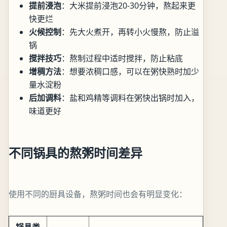
提前浸泡
：大米提前浸泡20-30分钟，熬起来更
快更烂
火候控制
：先大火煮开，再转小火慢熬，防止溢
锅
搅拌技巧
：熬制过程中适时搅拌，防止粘底
增稠方法
：想要浓稠口感，可以在粥快熟时加少
量水淀粉
后加调料
：盐和鸡精等调料在粥快出锅时加入，
味道更好
不同锅具的熬粥时间差异
使用不同的厨具设备，熬粥时间也会有明显变化：