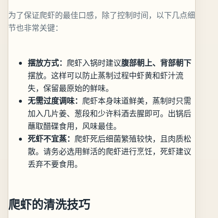
为了保证爬虾的最佳口感，除了控制时间，以下几点细
节也非常关键：
摆放方式：
爬虾入锅时建议
腹部朝上、背部朝下
摆放。这样可以防止蒸制过程中虾黄和虾汁流
失，保留最原始的鲜味。
无需过度调味：
爬虾本身味道鲜美，蒸制时只需
加入几片姜、葱段和少许料酒去腥即可。出锅后
蘸取醋碟食用，风味最佳。
死虾不宜蒸：
爬虾死后细菌繁殖较快，且肉质松
散。请务必选用鲜活的爬虾进行烹饪，死虾建议
丢弃不要食用。
爬虾的清洗技巧