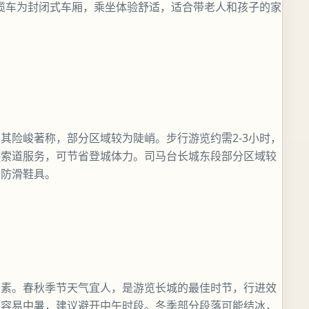
的缆车为封闭式车厢，乘坐体验舒适，适合带老人和孩子的家
其险峻著称，部分区域较为陡峭。步行游览约需2-3小时，
供索道服务，可节省登城体力。司马台长城东段部分区域较
着防滑鞋具。
因素。春秋季节天气宜人，是游览长城的最佳时节，行进效
且容易中暑，建议避开中午时段。冬季部分段落可能结冰，