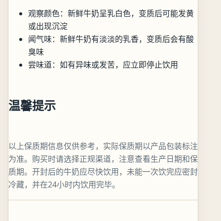
观察颜色：新鲜牛奶呈乳白色，变质后可能发黄
或出现沉淀
闻气味：新鲜牛奶有淡淡的乳香，变质后会有酸
臭味
尝味道：如有异味或发苦，应立即停止饮用
温馨提示
以上保质期信息仅供参考，实际保质期以产品包装标注
为准。购买时请选择正规渠道，注意查看生产日期和保
质期。开封后的牛奶应尽快饮用，未能一次饮完应密封
冷藏，并在24小时内饮用完毕。