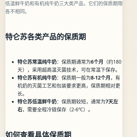
低温鲜牛奶和有机纯牛奶三大类产品，它们的保质期限
各不相同。
特仑苏各类产品的保质期
特仑苏常温纯牛奶
：保质期通常为
6个月
（约180
天），采用超高温灭菌技术，可在常温下保存。
特仑苏有机纯牛奶
：保质期一般为
8-12个月
，有
机奶的灭菌工艺和包装要求更高，保质期相对更
长。
特仑苏低温鲜牛奶
：保质期较短，通常为
7天左
右
，需要全程冷链保存（2-6℃）。
如何查看具体保质期