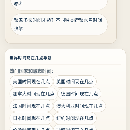
参考
蟹煮多长时间才熟？不同种类螃蟹水煮时间
详解
世界时间现在几点导航
热门国家和城市时间：
美国时间现在几点
英国时间现在几点
加拿大时间现在几点
德国时间现在几点
法国时间现在几点
澳大利亚时间现在几点
日本时间现在几点
纽约时间现在几点