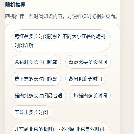
随机推荐
随机推荐一些时间知识内容，方便继续浏览相关页面。
烤红薯多长时间能熟？不同大小红薯的烤制
时间详解
煮猪肝多长时间能熟
蒸枣需要多长时间
萝卜煮多长时间能熟
蒸扇贝多长时间
猪肉炖多长时间最合适
炖猪肉多长时间
五公里多长时间
开车到北京多长时间 - 各地到北京自驾时间