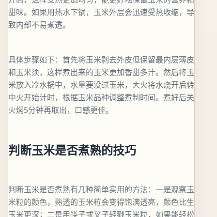
甜味。如果用热水下锅，玉米外层会迅速受热收缩，导
致内部不易煮透。
具体步骤如下：首先将玉米剥去外皮但保留最内层薄皮
和玉米须，这样煮出来的玉米更加香甜多汁。然后将玉
米放入冷水锅中，水量要没过玉米，大火将水烧开后转
中火开始计时，根据玉米品种调整煮制时间。煮好后关
火焖5分钟再取出，口感更佳。
判断玉米是否煮熟的技巧
判断玉米是否煮熟有几种简单实用的方法：一是观察玉
米粒的颜色，熟透的玉米粒会变得饱满透亮，颜色比生
玉米更深；二是用筷子或叉子轻戳玉米粒，如果能轻松