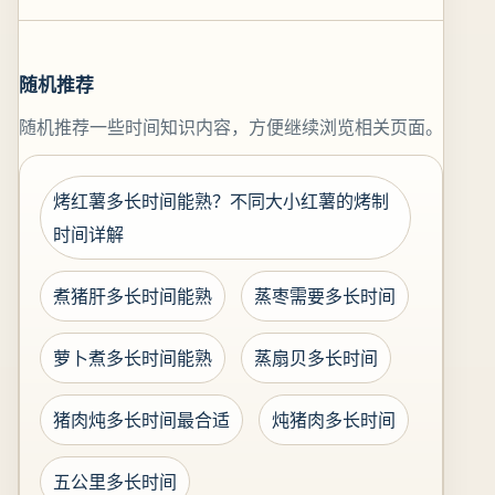
随机推荐
随机推荐一些时间知识内容，方便继续浏览相关页面。
烤红薯多长时间能熟？不同大小红薯的烤制
时间详解
煮猪肝多长时间能熟
蒸枣需要多长时间
萝卜煮多长时间能熟
蒸扇贝多长时间
猪肉炖多长时间最合适
炖猪肉多长时间
五公里多长时间