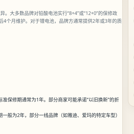
大多数品牌对铅酸电池实行“8+4”或“12+0”的保修政
后4个月维护。对于锂电池，品牌方通常提供2年或3年的质
准保修期通常为1年。部分商家可能承诺“以旧换新”的折
期一般为2年，部分一线品牌（如雅迪、爱玛的特定车型）