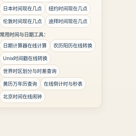
日本时间现在几点
纽约时间现在几点
伦敦时间现在几点
迪拜时间现在几点
常用时间与日期工具：
日期计算器在线计算
农历阳历在线转换
Unix时间戳在线转换
世界时区划分与时差查询
黄历万年历查询
在线倒计时与秒表
北京时间在线闹钟