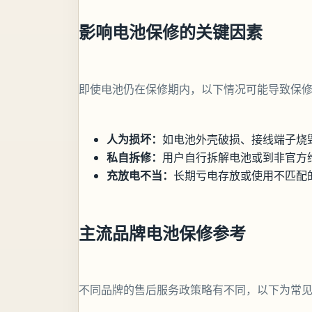
影响电池保修的关键因素
即使电池仍在保修期内，以下情况可能导致保
人为损坏：
如电池外壳破损、接线端子烧
私自拆修：
用户自行拆解电池或到非官方
充放电不当：
长期亏电存放或使用不匹配
主流品牌电池保修参考
不同品牌的售后服务政策略有不同，以下为常