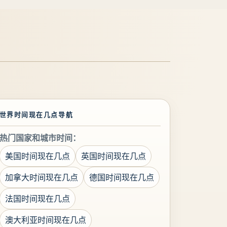
世界时间现在几点导航
热门国家和城市时间：
美国时间现在几点
英国时间现在几点
加拿大时间现在几点
德国时间现在几点
法国时间现在几点
澳大利亚时间现在几点