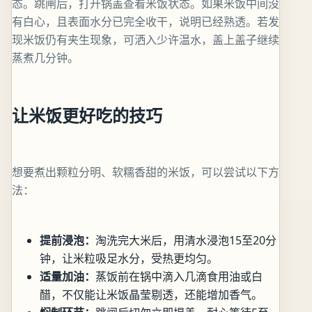
态。跳闸后，打开锅盖查看米饭状态。如果米饭中间没
有白心，且表面水分已完全收干，说明已经熟透。若发
现米饭仍有夹生现象，可洒入少许温水，盖上盖子继续
蒸煮几分钟。
让米饭更好吃的技巧
想要煮出颗粒分明、软糯香甜的米饭，可以尝试以下方
法：
提前浸泡：
淘洗完大米后，用清水浸泡15至20分
钟，让米粒吸足水分，受热更均匀。
适量加油：
蒸饭前在锅中滴入几滴食用油或白
醋，不仅能让米饭晶莹剔透，还能增加香气。