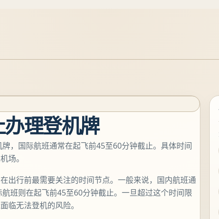
止办理登机牌
机牌，国际航班通常在起飞前45至60分钟截止。具体时间
达机场。
客在出行前最需要关注的时间节点。一般来说，国内航班通
际航班则在起飞前45至60分钟截止。一旦超过这个时间限
能面临无法登机的风险。