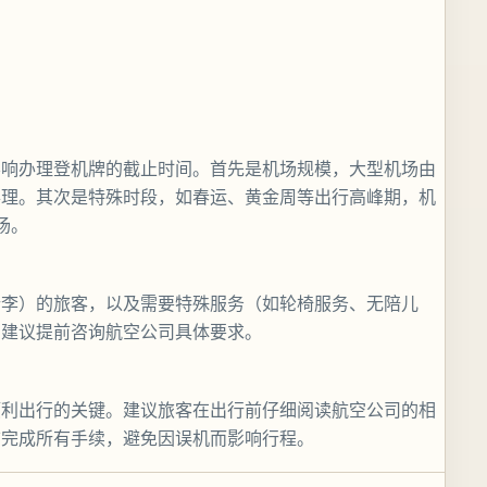
影响办理登机牌的截止时间。首先是机场规模，大型机场由
办理。其次是特殊时段，如春运、黄金周等出行高峰期，机
场。
行李）的旅客，以及需要特殊服务（如轮椅服务、无陪儿
，建议提前咨询航空公司具体要求。
顺利出行的关键。建议旅客在出行前仔细阅读航空公司的相
前完成所有手续，避免因误机而影响行程。