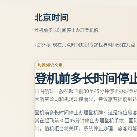
北京时间
登机前多长时间停止办理登机牌
北京时间现在几点
时间知识专题
世界时间现在几点
时间知识文章
登机前多长时间停
国内航班一般在起飞前30至45分钟停止办理登
因航空公司和机场规模而异，建议旅客提前到
登机前多长时间停止办理登机牌？这是每位旅
常在起飞前30至45分钟停止办理登机手续，国
制，值机柜台将关闭，系统停止办理，旅客可