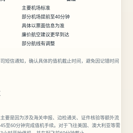
主要机场标准
部分机场提前至40分钟
具体以票面信息为准
廉价航空建议更早到达
部分航线有调整
公司短信通知，确认具体的值机截止时间，避免因记错时间
求
，主要是因为涉及海关申报、边检通关、证件核验等额外流
45至60分钟完成值机手续。对于飞往美国、澳大利亚等需
3小时开始值机，并在起飞前60分钟截止。