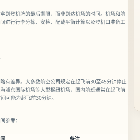
、拿到登机牌的最后期限，而非到达机场的时间。机场和航
时间进行行李分拣、安检、配载平衡计算以及登机口准备工
定
略有差异。大多数航空公司规定在起飞前30至45分钟停止
上海浦东国际机场等大型枢纽机场，国内航班通常在起飞前
间可能为起飞前30分钟。
时间参考：
时间
备注