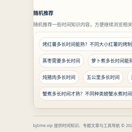
随机推荐
随机推荐一些时间知识内容，方便继续浏览相
烤红薯多长时间能熟？不同大小红薯的烤制
蒸枣需要多长时间
萝卜煮多长时间能
炖猪肉多长时间
五公里多长时间
蟹煮多长时间才熟？不同种类螃蟹水煮时间
bjtime.vip 提供时间知识、专题文章与工具导航
© 202