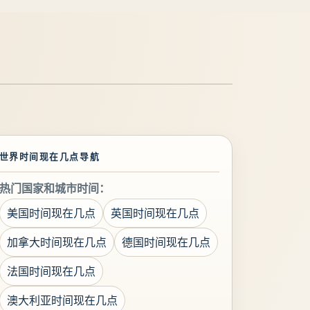
世界时间现在几点导航
热门国家和城市时间：
美国时间现在几点
英国时间现在几点
加拿大时间现在几点
德国时间现在几点
法国时间现在几点
澳大利亚时间现在几点