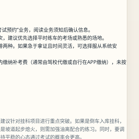
选择“考试预约”业务，阅读业务须知后确认信息。
次，建议优先选择平时练车的考场或熟悉的场地。
排两种。如果急于拿证且时间灵活，可选择服从系统安
内缴纳补考费（通常由驾校代缴或自行在APP缴纳），未按
。建议针对挂科项目进行重点突破。如果是倒车入库挂科，
果是坡道起步熄火，则需加强油离配合的练习。同时，要调
保持平稳的心态通过考试的概率会更高。