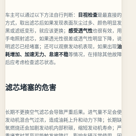
车主可以通过以下方法自行判断：
目视检查
是最直接的
方式，取出滤芯后如果发现表面灰尘过多、颜色明显发
黑或滤纸变形，就应该更换；
感受透气性
也很有效，用
手电照射滤芯，如果透光性很差或透气性明显下降，说
明滤芯已经堵塞；还可以观察发动机表现，如果出现
油
耗增加、加速无力、怠速不稳
等情况，在排除其他故障
后应考虑检查滤芯状态。
滤芯堵塞的危害
长期不更换空气滤芯会导致严重后果。进气量不足会使
发动机混合气过浓，造成油耗上升和动力下降；长期缺
氧燃烧还会加剧发动机内部积碳，缩短发动机寿命；严
重堵塞时甚至可能触发故障灯，影响车辆正常使用。因