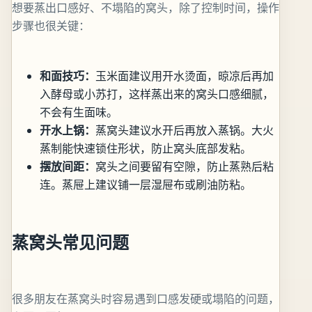
想要蒸出口感好、不塌陷的窝头，除了控制时间，操作
步骤也很关键：
和面技巧：
玉米面建议用开水烫面，晾凉后再加
入酵母或小苏打，这样蒸出来的窝头口感细腻，
不会有生面味。
开水上锅：
蒸窝头建议水开后再放入蒸锅。大火
蒸制能快速锁住形状，防止窝头底部发粘。
摆放间距：
窝头之间要留有空隙，防止蒸熟后粘
连。蒸屉上建议铺一层湿屉布或刷油防粘。
蒸窝头常见问题
很多朋友在蒸窝头时容易遇到口感发硬或塌陷的问题，