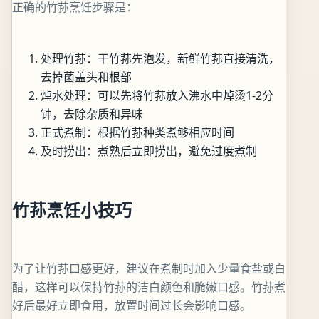
正确的竹荪烹饪步骤是：
处理竹荪：干竹荪先泡发，新鲜竹荪直接清洗，
去掉菌盖头和根部
焯水处理：可以先将竹荪放入沸水中焯烫1-2分
钟，去除杂质和异味
正式煮制：根据竹荪种类煮够相应时间
及时捞出：煮熟后立即捞出，避免过度煮制
竹荪烹饪小技巧
为了让竹荪口感更好，建议在煮制时加入少量食盐或白
醋，这样可以保持竹荪的洁白颜色和脆嫩口感。竹荪煮
好后最好立即食用，放置时间过长会影响口感。