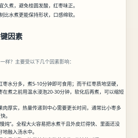
宜久煮，避免桂圆发酸，红枣味正。
制比水煮更能保持形状，口感绵软。
关键因素
不一样？主要受以下几个因素影响：
枣水分多，煮5-10分钟即可食用；而干红枣质地坚硬，
在煮之前用温水浸泡20-30分钟，软化后再煮，可以缩短
果肉厚实，热量传递到中心需要更长时间，通常比小枣多
更快。
火慢炖”。全程大火容易把水煮干且外皮烂得快、里面还没
好地融入汤水中。