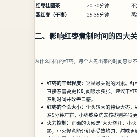
红枣桂圆茶
20-30分钟
不
蒸红枣（干枣）
25-35分钟
蒸
二、影响红枣煮制时间的四大
为什么同样的红枣，每个人煮出来的时间感觉
红枣的干湿程度：
这是最关键的因素。鲜红
直接煮需要更长时间吸水膨胀。建议干红枣
煮制时间并改善口感。
红枣的个头大小：
个头较大的特级大枣，
煮5分钟左右；小枣或免洗去核枣则熟得
火力控制：
正确的火候是“大火烧开，小
熟；小火慢煮能让红枣受热均匀，甜味更