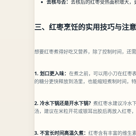
去核与否：
去核后的红枣受热面积增大，
三、红枣烹饪的实用技巧与注
想要红枣煮得好吃又营养，除了控制时间，还
1. 划口更入味：
在煮之前，可以用小刀在红枣
的糖分更快释放到汤里，也能缩短煮制时间，
2. 冷水下锅还是开水下锅？
煮红枣水建议冷水
汤，建议在米粒开花或银耳出胶后再放入红枣
3. 不宜长时间高温久煮：
红枣含有丰富的维生