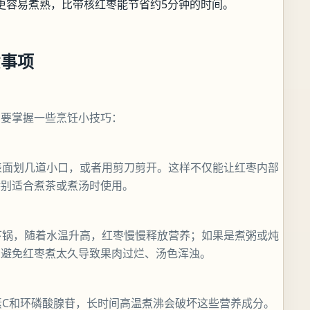
更容易煮熟，比带核红枣能节省约5分钟的时间。
意事项
需要掌握一些烹饪小技巧：
表面划几道小口，或者用剪刀剪开。这样不仅能让红枣内部
特别适合煮茶或煮汤时使用。
下锅，随着水温升高，红枣慢慢释放营养；如果是煮粥或炖
，避免红枣煮太久导致果肉过烂、汤色浑浊。
素C和环磷酸腺苷，长时间高温煮沸会破坏这些营养成分。