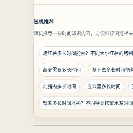
随机推荐
随机推荐一些时间知识内容，方便继续浏览相
烤红薯多长时间能熟？不同大小红薯的烤制
蒸枣需要多长时间
萝卜煮多长时间能
炖猪肉多长时间
五公里多长时间
蟹煮多长时间才熟？不同种类螃蟹水煮时间