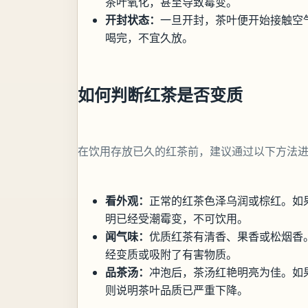
茶叶氧化，甚至导致霉变。
开封状态：
一旦开封，茶叶便开始接触空
喝完，不宜久放。
如何判断红茶是否变质
在饮用存放已久的红茶前，建议通过以下方法
看外观：
正常的红茶色泽乌润或棕红。如
明已经受潮霉变，不可饮用。
闻气味：
优质红茶有清香、果香或松烟香
经变质或吸附了有害物质。
品茶汤：
冲泡后，茶汤红艳明亮为佳。如
则说明茶叶品质已严重下降。