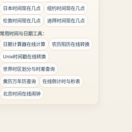
日本时间现在几点
纽约时间现在几点
伦敦时间现在几点
迪拜时间现在几点
常用时间与日期工具：
日期计算器在线计算
农历阳历在线转换
Unix时间戳在线转换
世界时区划分与时差查询
黄历万年历查询
在线倒计时与秒表
北京时间在线闹钟