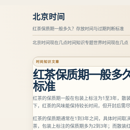
北京时间
红茶保质期一般多久？存放时间与过期判断标准
北京时间现在几点
时间知识专题
世界时间现在几点
时间知识文章
红茶保质期一般多
标准
红茶的保质期一般在包装上标注为1至3年，散
下，红茶的风味能保持较长时间，但开封后需
红茶的保质期通常在1到3年之间，具体时间取
茶，包装上标注的保质期多为2到3年；而散装