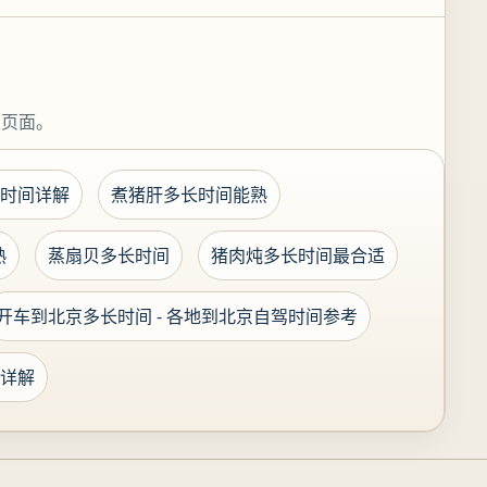
关页面。
时间详解
煮猪肝多长时间能熟
熟
蒸扇贝多长时间
猪肉炖多长时间最合适
开车到北京多长时间 - 各地到北京自驾时间参考
详解